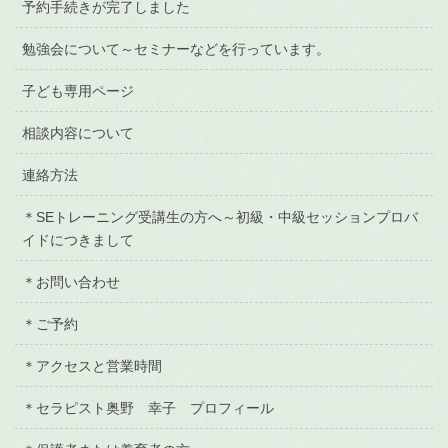
予約手続きが完了しました
勉強会について～セミナーなどを行っています。
子ども専用ページ
相談内容について
連絡方法
＊SEトレーニング受講生の方へ～初級・中級セッションプロバ
イドにつきまして
＊お問い合わせ
＊ご予約
＊アクセスと営業時間
＊セラピスト奥野 幸子 プロフィール