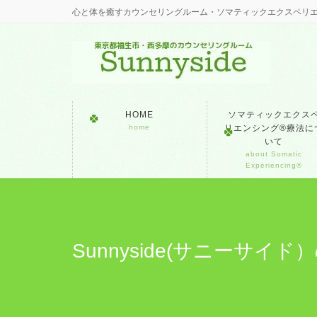
心と体を癒すカウンセリングルーム・ソマティックエクスペリ
HOME
ソマティックエクス
home
リエンシング®療法に
いて
about Somatic
Experiencing®
Sunnyside(サニーサイ