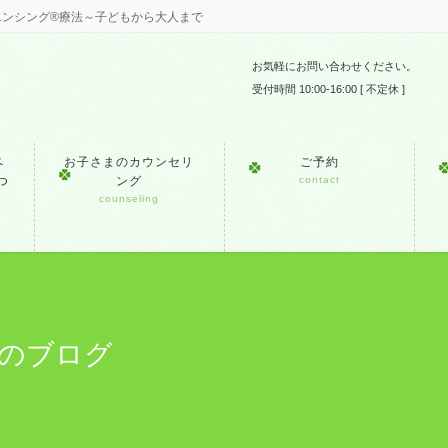
エンシング®療法～子どもから大人まで
お気軽にお問い合わせください。
受付時間 10:00-16:00 [ 不定休 ]
ペ
お子さまのカウンセリ
ご予約
つ
ング
contact
counseling
ド）のブログ