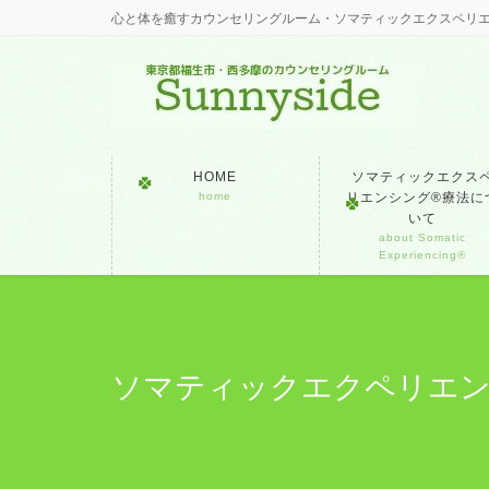
心と体を癒すカウンセリングルーム・ソマティックエクスペリ
HOME
ソマティックエクス
home
リエンシング®療法に
いて
about Somatic
Experiencing®
ソマティックエクペリエン