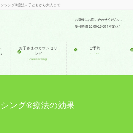
エンシング®療法～子どもから大人まで
お気軽にお問い合わせください。
受付時間 10:00-16:00 [ 不定休 ]
ペ
お子さまのカウンセリ
ご予約
つ
ング
contact
counseling
シング®療法の効果