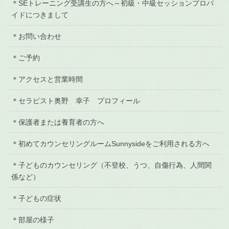
＊SEトレーニング受講生の方へ～初級・中級セッションプロバ
イドにつきまして
＊お問い合わせ
＊ご予約
＊アクセスと営業時間
＊セラピスト奥野 幸子 プロフィール
＊保護者または養育者の方へ
＊初めてカウンセリングルームSunnysideをご利用される方へ
＊子どものカウンセリング（不登校、うつ、自傷行為、人間関
係など）
＊子どもの症状
＊部屋の様子