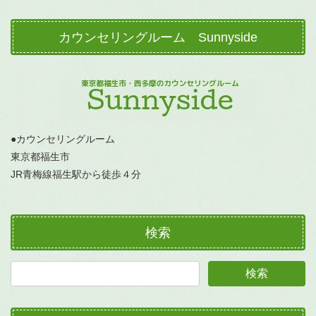
カウンセリングルーム Sunnyside
●カウンセリングルーム
東京都福生市
JR青梅線福生駅から徒歩４分
検索